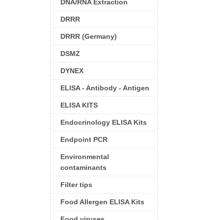
DNA/RNA Extraction
DRRR
DRRR (Germany)
DSMZ
DYNEX
ELISA - Antibody - Antigen
ELISA KITS
Endocrinology ELISA Kits
Endpoint PCR
Environmental
contaminants
Filter tips
Food Allergen ELISA Kits
Food viruses