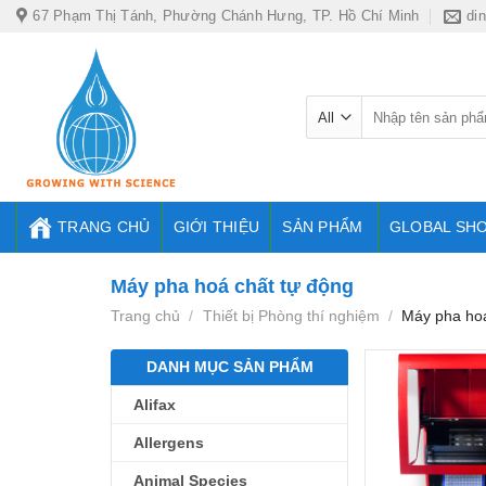
Skip
67 Phạm Thị Tánh, Phường Chánh Hưng, TP. Hồ Chí Minh
di
to
content
Tìm
kiếm:
TRANG CHỦ
GIỚI THIỆU
SẢN PHẨM
GLOBAL SH
Máy pha hoá chất tự động
Trang chủ
/
Thiết bị Phòng thí nghiệm
/
Máy pha hoá
DANH MỤC SẢN PHẨM
Alifax
Allergens
Animal Species