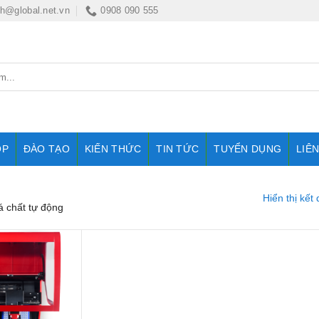
nh@global.net.vn
0908 090 555
OP
ĐÀO TẠO
KIẾN THỨC
TIN TỨC
TUYỂN DỤNG
LIÊ
Hiển thị kết
 chất tự động