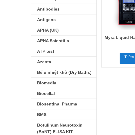
Antibodies
Antigens
APHA (UK)
Myra Liquid H
APHA Scientific
ATP test
Thêm 
Azenta
Bể ủ nhiệt khô (Dry Baths)
Biomedia
Biosellal
Biosentinal Pharma
BMS
Botulinum Neurotoxin
(BoNT) ELISA KIT