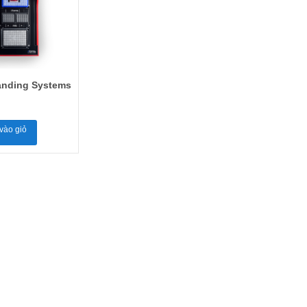
anding Systems
vào giỏ