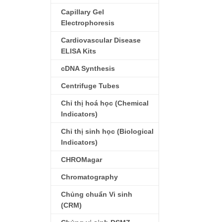
Capillary Gel
Electrophoresis
Cardiovascular Disease
ELISA Kits
cDNA Synthesis
Centrifuge Tubes
Chỉ thị hoá học (Chemical
Indicators)
Chỉ thị sinh học (Biological
Indicators)
CHROMagar
Chromatography
Chủng chuẩn Vi sinh
(CRM)