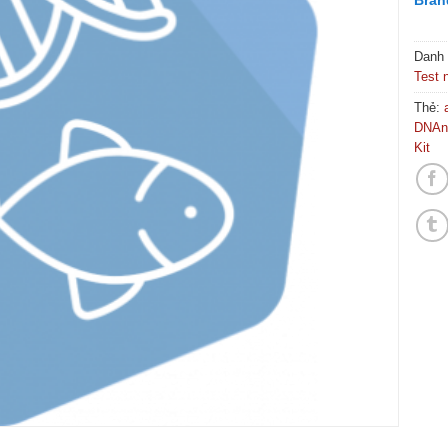
Bran
Danh
Test 
Thẻ:
DNAni
Kit