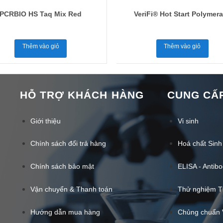
PCRBIO HS Taq Mix Red
VeriFi® Hot Start Polymer
Thêm vào giỏ
Thêm vào giỏ
HỖ TRỢ KHÁCH HÀNG
CUNG CẤP
Giới thiệu
Vi sinh
Chính sách đổi trả hàng
Hoá chất Sinh
Chính sách bảo mật
ELISA - Antibo
Vận chuyển & Thanh toán
Thử nghiệm T
Hướng dẫn mua hàng
Chủng chuẩn 