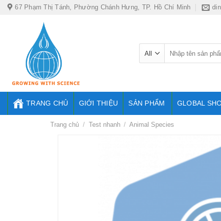
Skip
67 Phạm Thị Tánh, Phường Chánh Hưng, TP. Hồ Chí Minh
di
to
content
Tìm
kiếm:
TRANG CHỦ
GIỚI THIỆU
SẢN PHẨM
GLOBAL SH
Trang chủ
/
Test nhanh
/
Animal Species