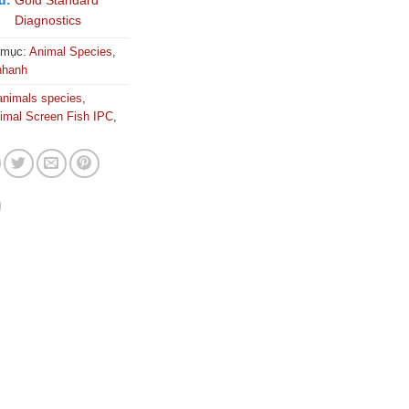
d:
Gold Standard
Diagnostics
 mục:
Animal Species
,
nhanh
animals species
,
mal Screen Fish IPC
,