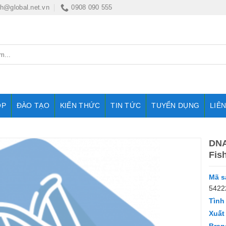
nh@global.net.vn
0908 090 555
OP
ĐÀO TẠO
KIẾN THỨC
TIN TỨC
TUYỂN DỤNG
LIÊ
DNA
Fis
Mã s
5422
Tình
Xuất