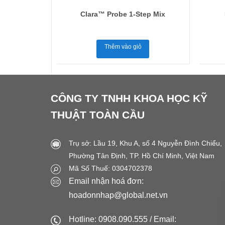
olymerase
Clara™ Probe 1-Step Mix
Thêm vào giỏ
CÔNG TY TNHH KHOA HỌC KỸ
THUẬT TOÀN CẦU
Trụ sở: Lầu 19, Khu A, số 4 Nguyễn Đình Chiểu,
Phường Tân Định, TP. Hồ Chí Minh, Việt Nam
Mã Số Thuế: 0304702378
Email nhận hoá đơn:
hoadonnhap@global.net.vn
Hotline: 0908.090.555 / Email: