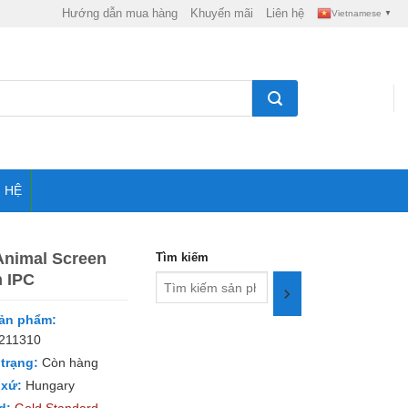
Hướng dẫn mua hàng
Khuyến mãi
Liên hệ
Vietnamese
▼
N HỆ
nimal Screen
Tìm kiếm
h IPC
ản phẩm:
211310
 trạng:
Còn hàng
 xứ:
Hungary