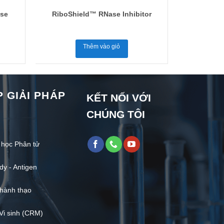
ase
RiboShield™ RNase Inhibitor
Thêm vào giỏ
 GIẢI PHÁP
KẾT NỐI VỚI
CHÚNG TÔI
 học Phân tử
dy - Antigen
hành thạo
Vi sinh (CRM)