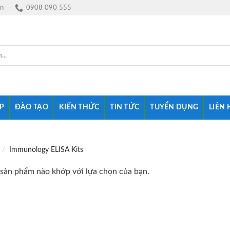
vn
0908 090 555
P
ĐÀO TẠO
KIẾN THỨC
TIN TỨC
TUYỂN DỤNG
LIÊN 
/
Immunology ELISA Kits
sản phẩm nào khớp với lựa chọn của bạn.