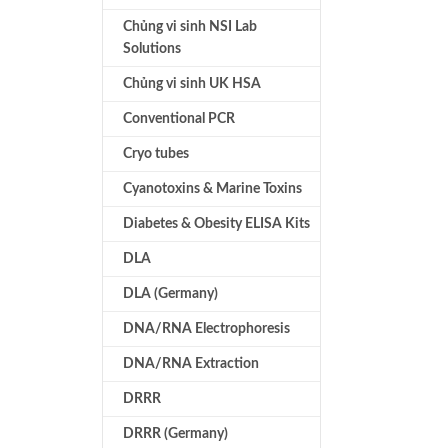
Chủng vi sinh NSI Lab
Solutions
Chủng vi sinh UK HSA
Conventional PCR
Cryo tubes
Cyanotoxins & Marine Toxins
Diabetes & Obesity ELISA Kits
DLA
DLA (Germany)
DNA/RNA Electrophoresis
DNA/RNA Extraction
DRRR
DRRR (Germany)