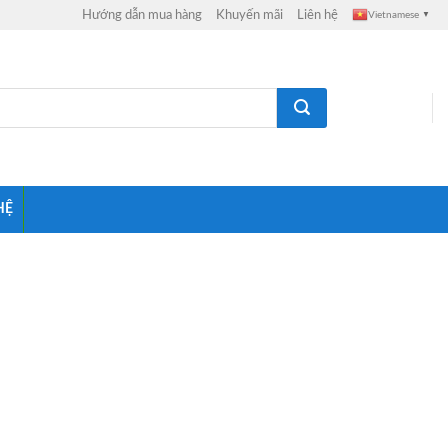
Hướng dẫn mua hàng
Khuyến mãi
Liên hệ
Vietnamese
▼
HỆ