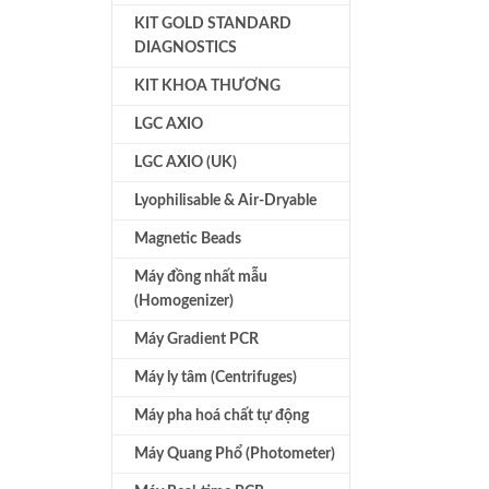
KIT GOLD STANDARD
DIAGNOSTICS
KIT KHOA THƯƠNG
LGC AXIO
LGC AXIO (UK)
Lyophilisable & Air-Dryable
Magnetic Beads
Máy đồng nhất mẫu
(Homogenizer)
Máy Gradient PCR
Máy ly tâm (Centrifuges)
Máy pha hoá chất tự động
Máy Quang Phổ (Photometer)