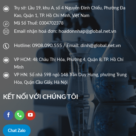
Trụ sở: Lầu 19, khu A, số 4 Nguyễn Đình Chiểu, Phường Đa
Kao, Quận 1, TP. Hồ Chí Minh, Việt Nam
Mã Số Thuế: 0304702378
Email nhận hoá đơn: hoadonnhap@global.net.vn
Hotline: 0908.090.555 / Email: dinh@global.net.vn
VP HCM: 48 Châu Thị Hóa, Phường 4, Quận 8, TP. Hồ Chí
Minh
VP HN: Số nhà 59B ngõ 148 Trần Duy Hưng, phường Trung
Hòa, Quận Cầu Giấy, Hà Nội
KẾT NỐI VỚI CHÚNG TÔI
Chat Zalo