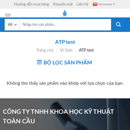
Skip
Hướng dẫn mua hàng
Khuyến mãi
Liên hệ
Vietnamese
▼
to
content
Tìm
kiếm:
ATP test
Trang chủ
/
Vi Sinh
/
ATP test
BỘ LỌC SẢN PHẨM
Không tìm thấy sản phẩm nào khớp với lựa chọn của bạn.
CÔNG TY TNHH KHOA HỌC KỸ THUẬT
TOÀN CẦU