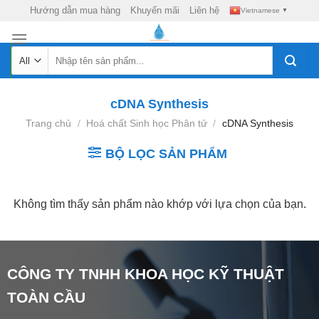
Skip
Hướng dẫn mua hàng
Khuyến mãi
Liên hệ
Vietnamese
▼
to
content
Tìm
kiếm:
cDNA Synthesis
Trang chủ
/
Hoá chất Sinh học Phân tử
/
cDNA Synthesis
BỘ LỌC SẢN PHẨM
Không tìm thấy sản phẩm nào khớp với lựa chọn của bạn.
CÔNG TY TNHH KHOA HỌC KỸ THUẬT
TOÀN CẦU