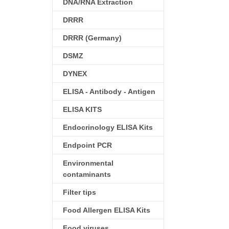
DNA/RNA Extraction
DRRR
DRRR (Germany)
DSMZ
DYNEX
ELISA - Antibody - Antigen
ELISA KITS
Endocrinology ELISA Kits
Endpoint PCR
Environmental
contaminants
Filter tips
Food Allergen ELISA Kits
Food viruses