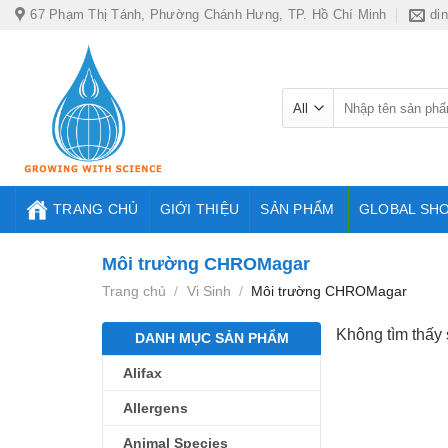
Skip
67 Phạm Thị Tánh, Phường Chánh Hưng, TP. Hồ Chí Minh
di
to
content
Tìm
kiếm:
TRANG CHỦ
GIỚI THIỆU
SẢN PHẨM
GLOBAL SH
Môi trường CHROMagar
Trang chủ
/
Vi Sinh
/
Môi trường CHROMagar
Không tìm thấy
DANH MỤC SẢN PHẨM
Alifax
Allergens
Animal Species