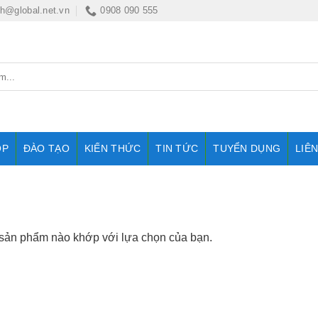
nh@global.net.vn
0908 090 555
OP
ĐÀO TẠO
KIẾN THỨC
TIN TỨC
TUYỂN DỤNG
LIÊ
 sản phẩm nào khớp với lựa chọn của bạn.