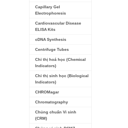
Capillary Gel
Electrophoresis
Cardiovascular Disease
ELISA Kits
cDNA Synthesis
Centrifuge Tubes
Chỉ thị hoá học (Chemical
Indicators)
Chỉ thị sinh học (Biological
Indicators)
CHROMagar
Chromatography
Chủng chuẩn Vi sinh
(CRM)